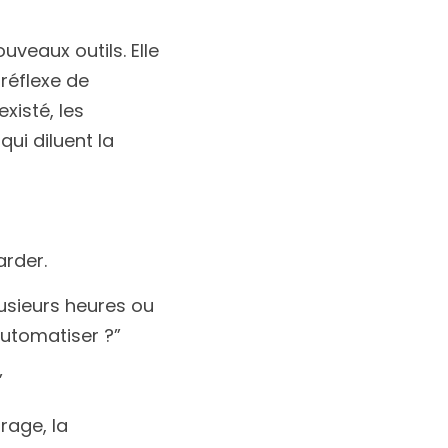
veaux outils. Elle
réflexe de
xisté, les 
ui diluent la 
arder.
lusieurs heures ou
automatiser ?”
”
rage, la 