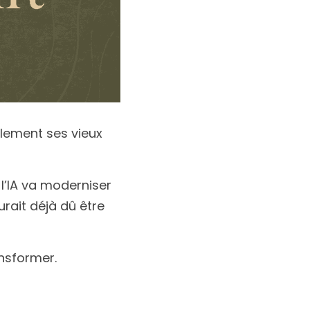
plement ses vieux
’IA va moderniser 
rait déjà dû être 
nsformer.