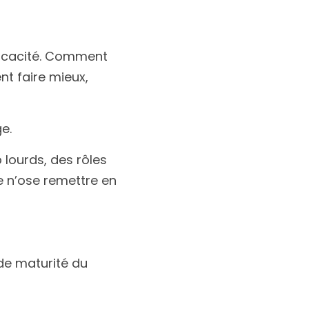
fficacité. Comment
t faire mieux,
e.
p lourds, des rôles
 n’ose remettre en 
 de maturité du