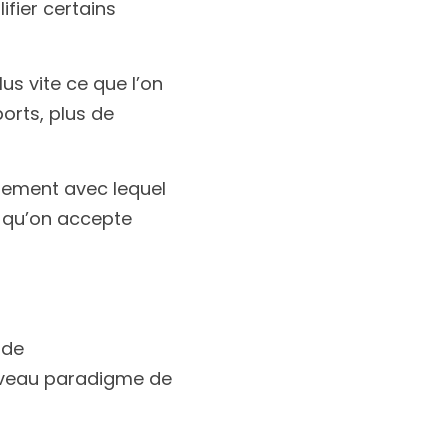
ifier certains
s vite ce que l’on 
orts, plus de 
nement avec lequel 
e qu’on accepte 
Satya Nadella, le CEO de Microsoft, évoquait récemment la nécessité de 
veau paradigme de 